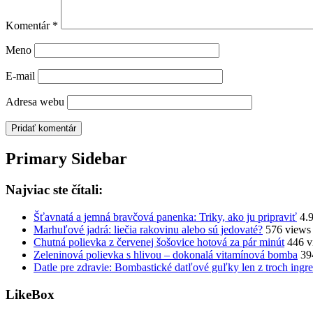
Komentár
*
Meno
E-mail
Adresa webu
Primary Sidebar
Najviac ste čítali:
Šťavnatá a jemná bravčová panenka: Triky, ako ju pripraviť
4.
Marhuľové jadrá: liečia rakovinu alebo sú jedovaté?
576 views
Chutná polievka z červenej šošovice hotová za pár minút
446 v
Zeleninová polievka s hlivou – dokonalá vitamínová bomba
39
Datle pre zdravie: Bombastické datľové guľky len z troch ingre
LikeBox