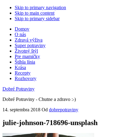
Skip to primary navigation
Skip to main content
Skip to primary sidebar
Domov
O nás
Zdravá výživa
Super potraviny
Životný štýl
Pre mamičky
Štíhla línia
Krása
Recepty
Rozhovory
Dobré Potraviny
Dobré Potraviny - Chutne a zdravo :-)
14. septembra 2018
Od
dobrepotraviny
julie-johnson-718696-unsplash