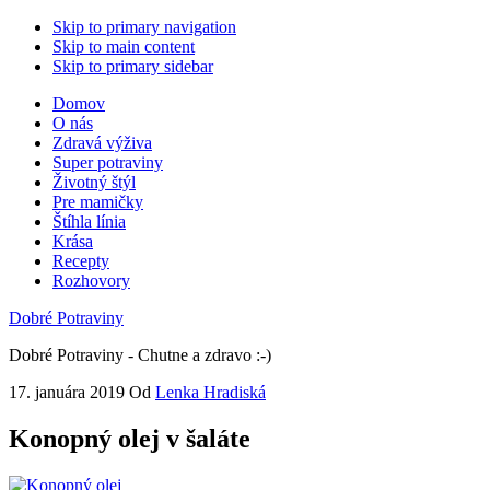
Skip to primary navigation
Skip to main content
Skip to primary sidebar
Domov
O nás
Zdravá výživa
Super potraviny
Životný štýl
Pre mamičky
Štíhla línia
Krása
Recepty
Rozhovory
Dobré Potraviny
Dobré Potraviny - Chutne a zdravo :-)
17. januára 2019
Od
Lenka Hradiská
Konopný olej v šaláte