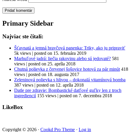
Primary Sidebar
Najviac ste čítali:
Šťavnatá a jemná bravčová panenka: Triky, ako ju pripraviť
5k views
|
posted on 15. februára 2019
Marhuľové jadrá: liečia rakovinu alebo sú jedovaté?
581
views
|
posted on 25. apríla 2018
Chutná polievka z červenej šošovice hotová za pár minút
418
views
|
posted on 18. augusta 2017
Zeleninová polievka s hlivou – dokonalá vitamínová bomba
387 views
|
posted on 12. apríla 2018
Datle pre zdravie: Bombastické datľové guľky len z troch
ingrediencií
155 views
|
posted on 7. decembra 2018
LikeBox
Copyright © 2026 ·
Cookd Pro Theme
·
Log in