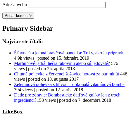
Adresa webu
Primary Sidebar
Najviac ste čítali:
Šťavnatá a jemná bravčová panenka: Triky, ako ju pripraviť
4.9k views
|
posted on 15. februára 2019
Marhuľové jadrá: liečia rakovinu alebo sú jedovaté?
576
views
|
posted on 25. apríla 2018
Chutná polievka z červenej šošovice hotová za pár minút
446
views
|
posted on 18. augusta 2017
Zeleninová polievka s hlivou – dokonalá vitamínová bomba
394 views
|
posted on 12. apríla 2018
Datle pre zdravie: Bombastické datľové guľky len z troch
ingrediencií
153 views
|
posted on 7. decembra 2018
LikeBox