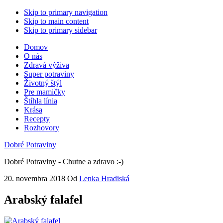
Skip to primary navigation
Skip to main content
Skip to primary sidebar
Domov
O nás
Zdravá výživa
Super potraviny
Životný štýl
Pre mamičky
Štíhla línia
Krása
Recepty
Rozhovory
Dobré Potraviny
Dobré Potraviny - Chutne a zdravo :-)
20. novembra 2018
Od
Lenka Hradiská
Arabský falafel