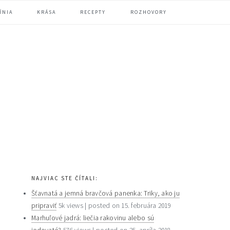
ÍNIA
KRÁSA
RECEPTY
ROZHOVORY
primary
NAJVIAC STE ČÍTALI:
sidebar
Šťavnatá a jemná bravčová panenka: Triky, ako ju
pripraviť
5k views
|
posted on 15. februára 2019
Marhuľové jadrá: liečia rakovinu alebo sú