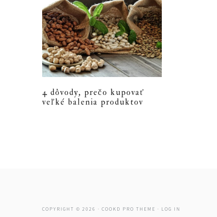
4 dôvody, prečo kupovať
veľké balenia produktov
COPYRIGHT © 2026 ·
COOKD PRO THEME
·
LOG IN