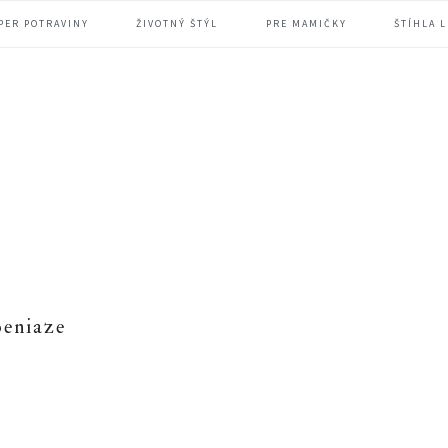
PER POTRAVINY
ŽIVOTNÝ ŠTÝL
PRE MAMIČKY
ŠTÍHLA L
peniaze