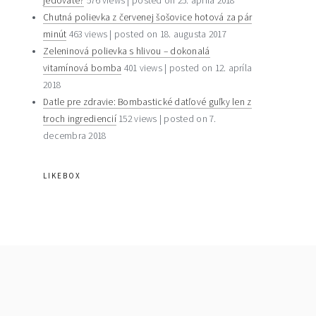
jedovaté?
576 views
|
posted on 25. apríla 2018
Chutná polievka z červenej šošovice hotová za pár
minút
463 views
|
posted on 18. augusta 2017
Zeleninová polievka s hlivou – dokonalá
vitamínová bomba
401 views
|
posted on 12. apríla
2018
Datle pre zdravie: Bombastické datľové guľky len z
troch ingrediencií
152 views
|
posted on 7.
decembra 2018
LIKEBOX