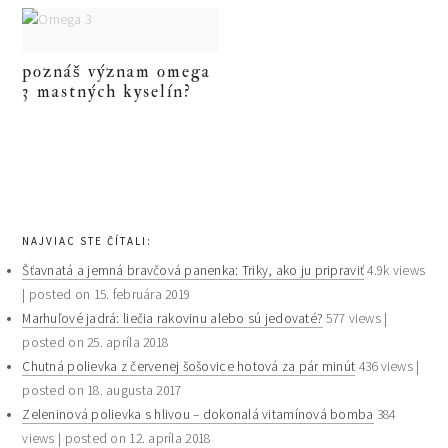
poznáš význam omega
3 mastných kyselín?
primary
sidebar
NAJVIAC STE ČÍTALI:
Šťavnatá a jemná bravčová panenka: Triky, ako ju pripraviť
4.9k views
|
posted on 15. februára 2019
Marhuľové jadrá: liečia rakovinu alebo sú jedovaté?
577 views
|
posted on 25. apríla 2018
Chutná polievka z červenej šošovice hotová za pár minút
436 views
|
posted on 18. augusta 2017
Zeleninová polievka s hlivou – dokonalá vitamínová bomba
384
views
|
posted on 12. apríla 2018