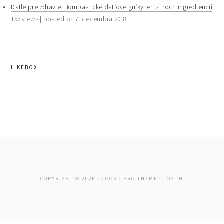
Datle pre zdravie: Bombastické datľové guľky len z troch ingrediencií
155 views
|
posted on 7. decembra 2018
LIKEBOX
COPYRIGHT © 2026 ·
COOKD PRO THEME
·
LOG IN