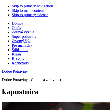
Skip to primary navigation
Skip to main content
Skip to primary sidebar
Domov
O nás
Zdravá výživa
Super potraviny
Životný štýl
Pre mamičky
Štíhla línia
Krása
Recepty
Rozhovory
Dobré Potraviny
Dobré Potraviny - Chutne a zdravo :-)
kapustnica