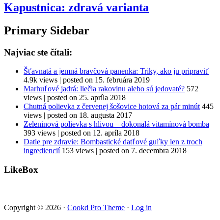
Kapustnica: zdravá varianta
Primary Sidebar
Najviac ste čítali:
Šťavnatá a jemná bravčová panenka: Triky, ako ju pripraviť
4.9k views
|
posted on 15. februára 2019
Marhuľové jadrá: liečia rakovinu alebo sú jedovaté?
572
views
|
posted on 25. apríla 2018
Chutná polievka z červenej šošovice hotová za pár minút
445
views
|
posted on 18. augusta 2017
Zeleninová polievka s hlivou – dokonalá vitamínová bomba
393 views
|
posted on 12. apríla 2018
Datle pre zdravie: Bombastické datľové guľky len z troch
ingrediencií
153 views
|
posted on 7. decembra 2018
LikeBox
Copyright © 2026 ·
Cookd Pro Theme
·
Log in