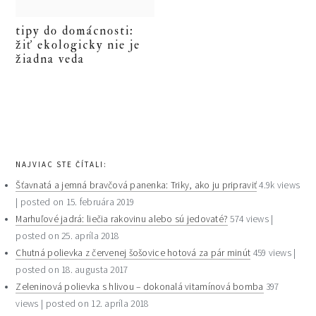
tipy do domácnosti:
žiť ekologicky nie je
žiadna veda
primary
sidebar
NAJVIAC STE ČÍTALI:
Šťavnatá a jemná bravčová panenka: Triky, ako ju pripraviť
4.9k views
|
posted on 15. februára 2019
Marhuľové jadrá: liečia rakovinu alebo sú jedovaté?
574 views
|
posted on 25. apríla 2018
Chutná polievka z červenej šošovice hotová za pár minút
459 views
|
posted on 18. augusta 2017
Zeleninová polievka s hlivou – dokonalá vitamínová bomba
397
views
|
posted on 12. apríla 2018