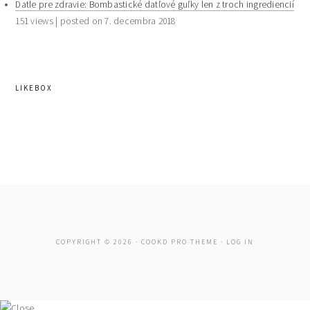
Datle pre zdravie: Bombastické datľové guľky len z troch ingrediencií
151 views
|
posted on 7. decembra 2018
LIKEBOX
COPYRIGHT © 2026 ·
COOKD PRO THEME
·
LOG IN