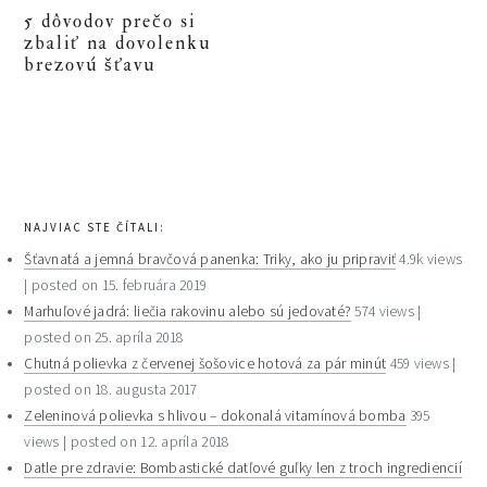
5 dôvodov prečo si
zbaliť na dovolenku
brezovú šťavu
primary
sidebar
NAJVIAC STE ČÍTALI:
Šťavnatá a jemná bravčová panenka: Triky, ako ju pripraviť
4.9k views
|
posted on 15. februára 2019
Marhuľové jadrá: liečia rakovinu alebo sú jedovaté?
574 views
|
posted on 25. apríla 2018
Chutná polievka z červenej šošovice hotová za pár minút
459 views
|
posted on 18. augusta 2017
Zeleninová polievka s hlivou – dokonalá vitamínová bomba
395
views
|
posted on 12. apríla 2018
Datle pre zdravie: Bombastické datľové guľky len z troch ingrediencií