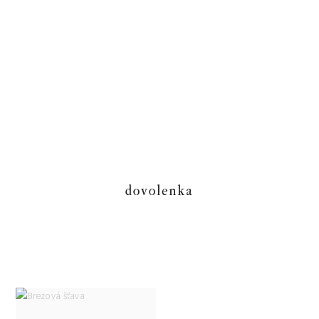
Skip
Skip
Skip
to
to
to
primary
main
primary
navigation
content
sidebar
dovolenka