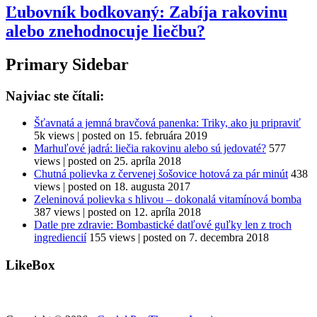
Ľubovník bodkovaný: Zabíja rakovinu
alebo znehodnocuje liečbu?
Primary Sidebar
Najviac ste čítali:
Šťavnatá a jemná bravčová panenka: Triky, ako ju pripraviť
5k views
|
posted on 15. februára 2019
Marhuľové jadrá: liečia rakovinu alebo sú jedovaté?
577
views
|
posted on 25. apríla 2018
Chutná polievka z červenej šošovice hotová za pár minút
438
views
|
posted on 18. augusta 2017
Zeleninová polievka s hlivou – dokonalá vitamínová bomba
387 views
|
posted on 12. apríla 2018
Datle pre zdravie: Bombastické datľové guľky len z troch
ingrediencií
155 views
|
posted on 7. decembra 2018
LikeBox