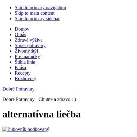
Skip to primary navigation
Skip to main content
Skip to primary sidebar
Domov
O nás
Zdravá výživa
Super potraviny
Životný štýl
Pre mamičky
Štíhla línia
Krása
Recepty
Rozhovory
Dobré Potraviny
Dobré Potraviny - Chutne a zdravo :-)
alternatívna liečba