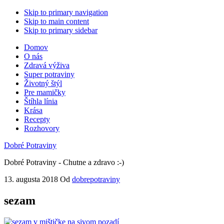
Skip to primary navigation
Skip to main content
Skip to primary sidebar
Domov
O nás
Zdravá výživa
Super potraviny
Životný štýl
Pre mamičky
Štíhla línia
Krása
Recepty
Rozhovory
Dobré Potraviny
Dobré Potraviny - Chutne a zdravo :-)
13. augusta 2018
Od
dobrepotraviny
sezam