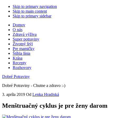
Skip to primary navigation
Skip to main content
Skip to primary sidebar
Domov
O nás
Zdravá výživa
Super potraviny
Životný štýl
Pre mamičky
Štíhla línia
Krása
Recepty
Rozhovory
Dobré Potraviny
Dobré Potraviny - Chutne a zdravo :-)
3. apríla 2019
Od
Lenka Hradiská
Menštruačný cyklus je pre ženy darom