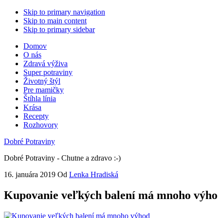
Skip to primary navigation
Skip to main content
Skip to primary sidebar
Domov
O nás
Zdravá výživa
Super potraviny
Životný štýl
Pre mamičky
Štíhla línia
Krása
Recepty
Rozhovory
Dobré Potraviny
Dobré Potraviny - Chutne a zdravo :-)
16. januára 2019
Od
Lenka Hradiská
Kupovanie veľkých balení má mnoho výh